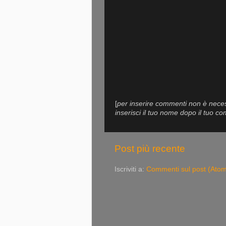
[
per inserire commenti non è necess
inserisci il tuo nome dopo il tuo 
Post più recente
Iscriviti a:
Commenti sul post (Ato