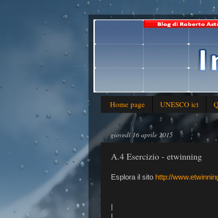
Home page
UNESCO ict
Q
giovedì 16 aprile 2015
A.4 Esercizio - etwinning
Esplora il sito
http://www.etwinning
|
|