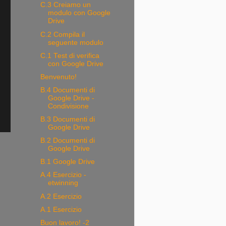
C.3 Creiamo un
modulo con Google
Drive
C.2 Compila il
seguente modulo
C.1 Test di verifica
con Google Drive
Benvenuto!
B.4 Documenti di
Google Drive -
Condivisione
B.3 Documenti di
Google Drive
B.2 Documenti di
o
Google Drive
B.1 Google Drive
A.4 Esercizio -
etwinning
A.2 Esercizio
A.1 Esercizio
Buon lavoro! -2