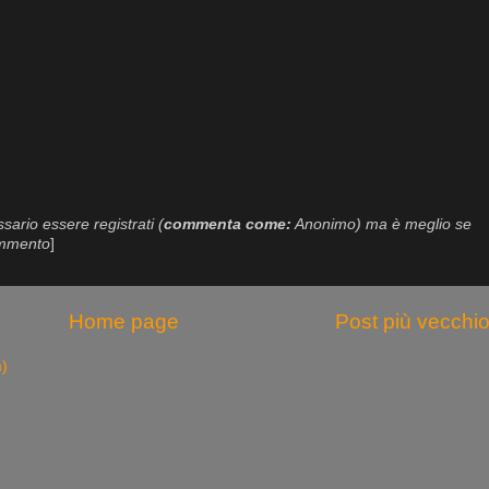
ario essere registrati (
commenta come:
Anonimo) ma è meglio se
commento
]
Home page
Post più vecchi
m)