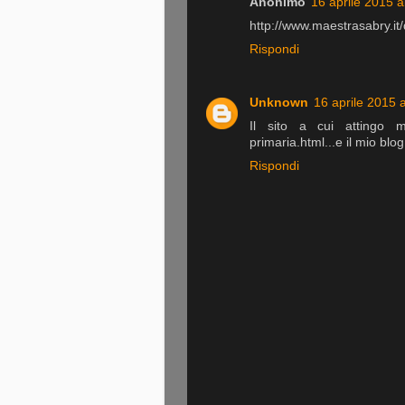
Anonimo
16 aprile 2015 a
http://www.maestrasabry.it
Rispondi
Unknown
16 aprile 2015 a
Il sito a cui attingo mo
primaria.html...e il mio blo
Rispondi