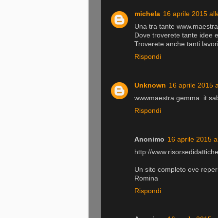
michela
16 aprile 2015 all
Una tra tante www.maestr
Dove troverete tante idee e 
Troverete anche tanti lavor
Rispondi
Unknown
16 aprile 2015 a
wwwmaestra gemma .it sab
Rispondi
Anonimo
16 aprile 2015 a
http://www.risorsedidattich
Un sito completo ove reper
Romina
Rispondi