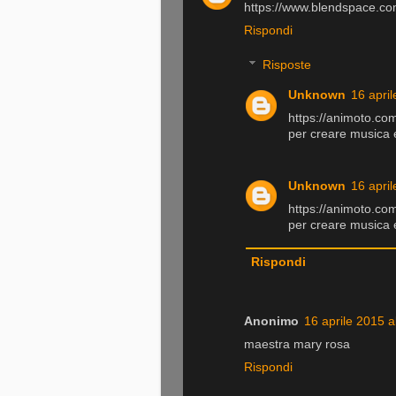
https://www.blendspace.co
Rispondi
Risposte
Unknown
16 april
https://animoto.co
per creare musica e
Unknown
16 april
https://animoto.co
per creare musica e
Rispondi
Anonimo
16 aprile 2015 a
maestra mary rosa
Rispondi