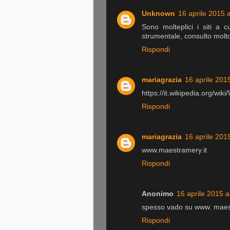
Unknown
16 aprile 2015 a
Sono molteplici i siti a c
strumentale, consulto molt
Rispondi
mariagrazia
16 aprile 2015
https://it.wikipedia.org/wiki
Rispondi
mariagrazia
16 aprile 2015
www.maestramery.it
Rispondi
Anonimo
16 aprile 2015 a
spesso vado su www. maes
Rispondi