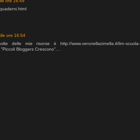
lle ore 16:49
/quaderni.html
lle ore 16:54
lte delle mie risorse è http://www.veronellazimella.it/lim-scuola-
g "Piccoli Bloggers Crescono"....