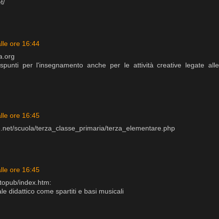
t/
lle ore 16:44
a.org
spunti per l'insegnamento anche per le attività creative legate alle
lle ore 16:45
he.net/scuola/terza_classe_primaria/terza_elementare.php
lle ore 16:45
itopub/index.htm:
le didattico come spartiti e basi musicali