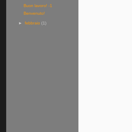
Buon lavoro! -1
Benvenuto!
►
febbraio
(1)