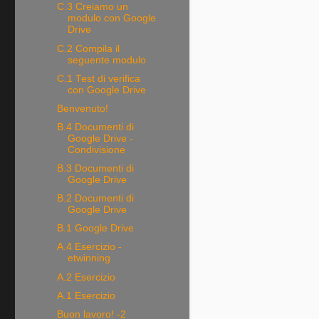
C.3 Creiamo un
modulo con Google
Drive
C.2 Compila il
seguente modulo
C.1 Test di verifica
con Google Drive
Benvenuto!
B.4 Documenti di
Google Drive -
Condivisione
B.3 Documenti di
Google Drive
B.2 Documenti di
Google Drive
B.1 Google Drive
A.4 Esercizio -
etwinning
A.2 Esercizio
A.1 Esercizio
Buon lavoro! -2