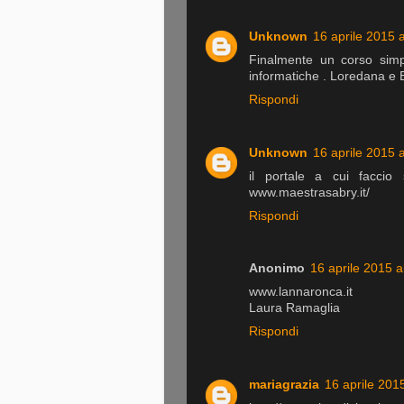
Unknown
16 aprile 2015 a
Finalmente un corso simp
informatiche . Loredana e 
Rispondi
Unknown
16 aprile 2015 a
il portale a cui faccio 
www.maestrasabry.it/
Rispondi
Anonimo
16 aprile 2015 a
www.lannaronca.it
Laura Ramaglia
Rispondi
mariagrazia
16 aprile 2015