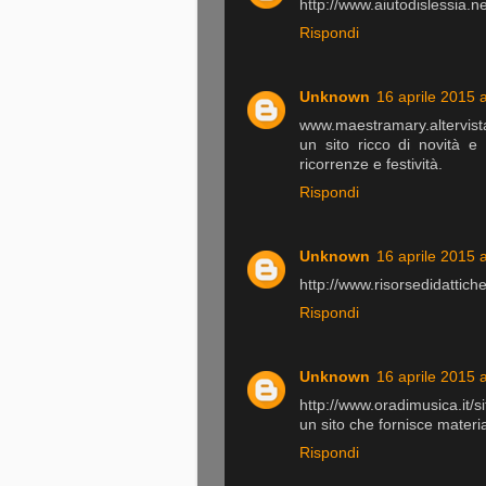
http://www.aiutodislessia.ne
Rispondi
Unknown
16 aprile 2015 a
www.maestramary.altervist
un sito ricco di novità e 
ricorrenze e festività.
Rispondi
Unknown
16 aprile 2015 a
http://www.risorsedidattic
Rispondi
Unknown
16 aprile 2015 a
http://www.oradimusica.it/s
un sito che fornisce materia
Rispondi