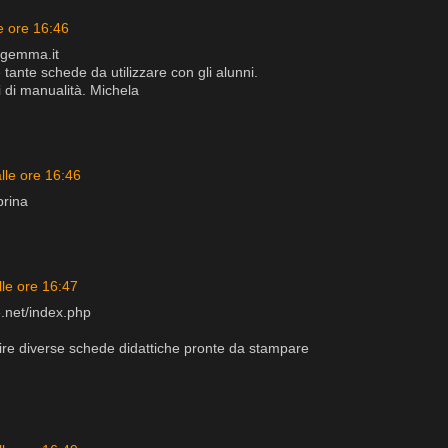
e ore 16:46
agemma.it
tante schede da utilizzare con gli alunni.
i di manualità. Michela
lle ore 16:46
rina
lle ore 16:47
e.net/index.php
ire diverse schede didattiche pronte da stampare